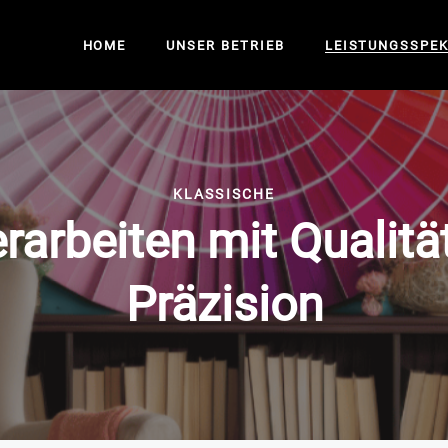
Gest
HOME
UNSER BETRIEB
LEISTUNGSSPE
Malerar
Wärmedä
Gest
Troc
Malerar
KLASSISCHE
Aussenf
Wärmedä
rarbeiten mit Qualitä
Troc
Präzision
Bau
Aussenf
Bau