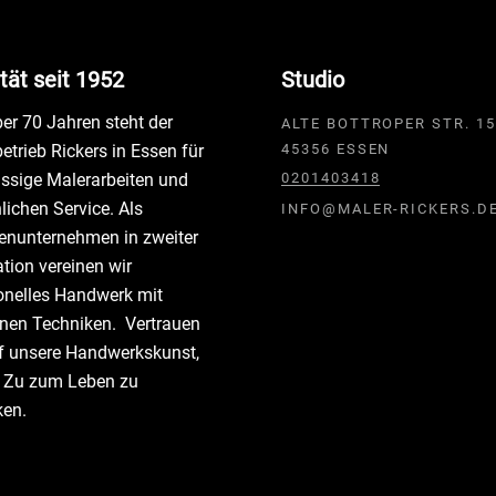
tät seit 1952
Studio
ber 70 Jahren steht der
ALTE BOTTROPER STR. 15
etrieb Rickers in Essen für
45356 ESSEN
assige Malerarbeiten und
0201403418
lichen Service. Als
INFO@MALER-RICKERS.D
enunternehmen in zweiter
tion vereinen wir
ionelles Handwerk mit
nen Techniken. Vertrauen
f unsere Handwerkskunst,
r Zu zum Leben zu
ken.