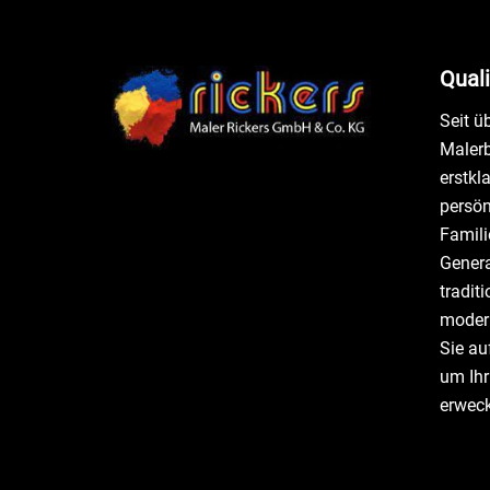
Quali
Seit ü
Malerb
erstkl
persön
Famili
Genera
tradit
moder
Sie au
um Ih
erwec