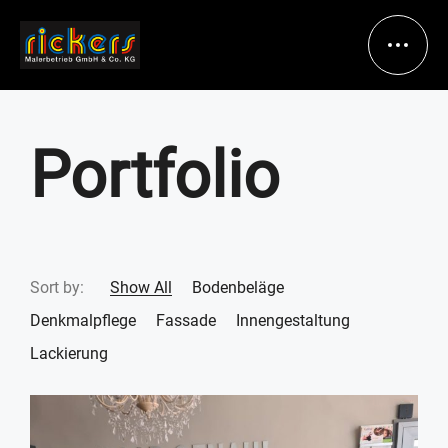
Portfolio
HOME
UNSER BETRIEB
LEISTUNGSSPEK
Sort by:
Show All
Bodenbeläge
Denkmalpflege
Fassade
Innengestaltung
TRUM
Lackierung
REFERENZEN
Gestaltung
Malerarbeiten
KONTAKT