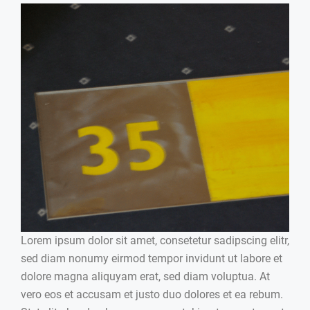
Lorem ipsum dolor sit amet, consetetur sadipscing elitr,
sed diam nonumy eirmod tempor invidunt ut labore et
dolore magna aliquyam erat, sed diam voluptua. At
vero eos et accusam et justo duo dolores et ea rebum.